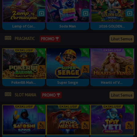
Lamp of Cor...
Soda Man
2026 GOLDEN...
PRAGMATIC
Lihat Semua
PROMO
Poker88 Mah...
Super Serge
Hearts of V...
SLOT MANIA
Lihat Semua
PROMO