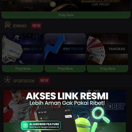
Play Now
NEW
IDNMAX
Play Now
Play Now
Play Now
NEW
SPORTBOOK