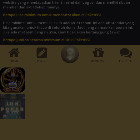
website yang mendapatkan lisensi resmi dari pagcor dan memiliki ribuan
member dan aktif setiap harinya.
Berapa usia minimum untuk mendaftar akun di Poker88?
Usia minimal untuk memiliki akun adalah 21 tahun. Ini adalah standar yang
kita gunakan untuk hidup di seluruh dunia. Jadi, jangan mainkan aturan ini.
Jika ada masalah dengan usia, kami tidak akan bertanggung jawab.
Berapa jumlah setoran minimum di situs Poker88?
Jumlah setoran minimum adalah Rp 10.000. Bukankah itu rendah? Dengan
uang yang begitu banyak, Anda bisa memainkan semua jenis permainan
yang disediakan oleh agen judi online POKER88.
HOME
Daftar
PROMOSI
LIVE CHAT
Cara Pembayaran:
Dukungan Perangkat :
Keamanan Terjamin :
© 2026 Poker88. All Rights Reserved | 18+