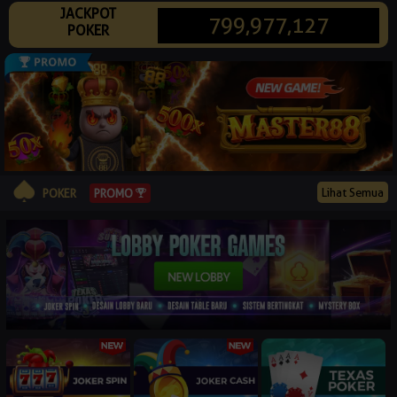
JACKPOT
© 2026 p88-2024.tech. All Rights Reserved | 18+
799,977,127
POKER
Lihat Semua
PROMO
POKER