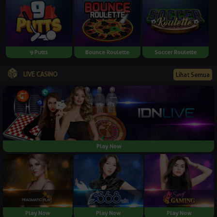
9 Putts
Bounce Roulette
Soccer Roulette
LIVE CASINO
Lihat Semua
Play Now
Play Now
Play Now
Play Now