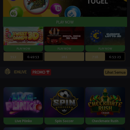
352
6:49:52
261
718
6:53:22
IDNLIVE
PROMO
Lihat Semua
Live Plinko
Spin Soccer
Checkmate Rush