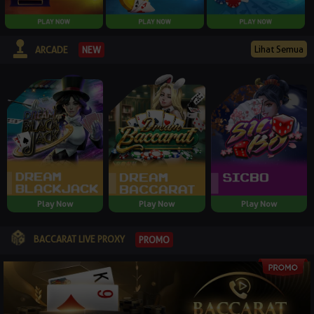
Lihat Semua
NEW
ARCADE
Play Now
Play Now
Play Now
BACCARAT LIVE PROXY
PROMO