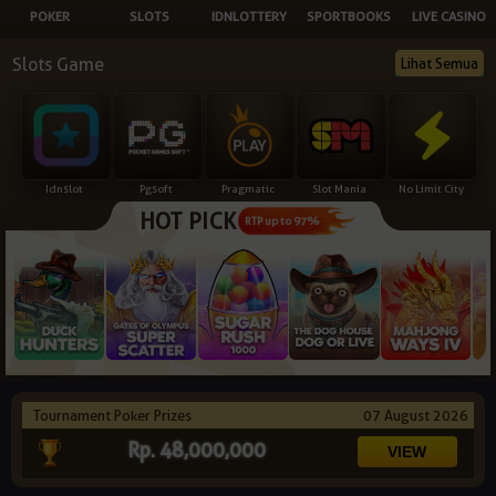
POKER
SLOTS
IDNLOTTERY
SPORTBOOKS
LIVE CASINO
NEW
Slots Game
Lihat Semua
TANGKAS
RTP
DEPOSIT
WITHDRAW
Idnslot
Pgsoft
Pragmatic
Slot Mania
No Limit City
HOT PICK
PROMOSI
RTP up to 97%
DOWNLOAD
REFERRAL
JACKPOT
Tournament Poker Prizes
07 August 2026
VIP MEMBER
Rp. 48,000,000
HUBUNGI KAMI