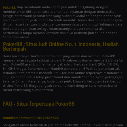
siap membantu anda kapan pun untuk bergabung dengan
Poker88
mendaftarkan diri kalian secara aman dan nyaman dengan memastikan
pengisian formulir pendaftaran yang sudah disediakan dengan benar. Situs
poker88 terpercaya di Indonesia telah memiliki server dari beberapa negara
di luar negeri dengan tingkat pengamanan data yang tinggi, sehingga data
dari para player akan terjaga keamanannya, player tentunya akan
bertransaksi tanpa merasa khawatir dan bisa bermain judi online dengan
santai dan aman.
Poker88 : Situs Judi Online No. 1 Indonesia, Hadiah
Berlimpah
Demi terciptanya suasana permainan yang aman dan nyaman, Poker88
menyediakan segala fasilitas terbaik. Misalnya customer service 24/7, daftar
akun Poker88 gratis, pilihan terbanyak ada di berbagai bank (BCA, BNI, BRI,
BII, CIMB Niaga, Danamon dan Mandiri) dan setoran E-Wallet, penarikan tak
terbatas serta promosi menarik. Situs taruhan online terpercaya di Indonesia
ini juga dilatih untuk tetap profesional dan ramah saat melayani pelanggan
selama 24 jam. Karenanya, Anda tidak perlu khawatir kesulitan saat berjudi
di situs Poker88. Bergabunglah bersama kami dengan cara mendaftar di
menu daftar yang sudah tertera.
FAQ - Situs Terpercaya Poker88
Amankah Bermain Di Situs Poker88?
Sangatlah aman bermain di judi online Poker88, Karena Poker88 merupakan