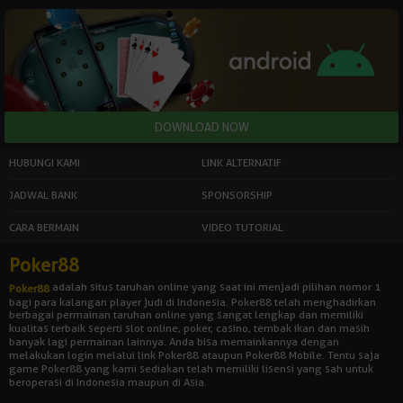
HUBUNGI KAMI
LINK ALTERNATIF
JADWAL BANK
SPONSORSHIP
CARA BERMAIN
VIDEO TUTORIAL
Poker88
adalah situs taruhan online yang saat ini menjadi pilihan nomor 1
Poker88
bagi para kalangan player judi di Indonesia. Poker88 telah menghadirkan
berbagai permainan taruhan online yang sangat lengkap dan memiliki
kualitas terbaik seperti slot online, poker, casino, tembak ikan dan masih
banyak lagi permainan lainnya. Anda bisa memainkannya dengan
melakukan login melalui link Poker88 ataupun Poker88 Mobile. Tentu saja
game Poker88 yang kami sediakan telah memiliki lisensi yang sah untuk
beroperasi di Indonesia maupun di Asia.